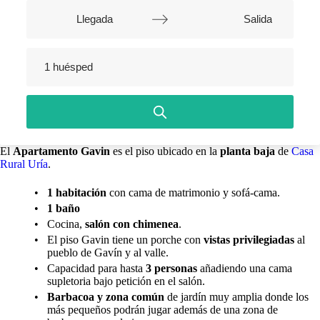
Navigate
forward
Navigate
to
backward
interact
1 huésped
to
with
interact
the
with
calendar
the
and
calendar
select
and
a
select
date.
El
Apartamento Gavin
es el piso ubicado en la
planta baja
de
Casa
a
Press
Rural Uría
.
date.
the
Press
question
the
•
1 habitación
con cama de matrimonio y sofá-cama.
mark
question
key
•
1 baño
mark
to
•
Cocina,
salón con chimenea
.
key
get
to
•
El piso Gavin tiene un porche con
vistas privilegiadas
al
the
get
pueblo de Gavín y al valle.
keyboard
the
shortcuts
•
Capacidad para hasta
3 personas
añadiendo una cama
keyboard
for
supletoria bajo petición en el salón.
shortcuts
changing
•
Barbacoa y zona común
de jardín muy amplia donde los
for
dates.
más pequeños podrán jugar además de una zona de
changing