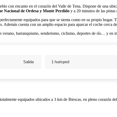
eblo con encanto en el corazón del Valle de Tena. Dispone de una ubica
e Nacional de Ordesa y Monte Perdido
y a 20 minutos de las pistas
erfectamente equipados para que se sienta como en su propio hogar. 
es. Además cuenta con un amplio espacio para aparcar el coche cerca de
n verano, barranquismo, senderismo, ciclismo, deportes de río… y en i
1 huésped
Navigate
backward
to
interact
with
the
calendar
 totalmente equipados ubicados a 3 km de Biescas, en pleno corazón del
and
select
a
date.