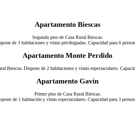
Press
the
question
mark
Apartamento Biescas
key
to
get
Segundo piso de Casa Rural Biescas.
the
spone de 3 habitaciones y vistas privilegiadas. Capacidad para 6 person
keyboard
shortcuts
Apartamento Monte Perdido
for
changing
dates.
ral Biescas. Dispone de 2 habitaciones y vistas espectaculares. Capaci
Apartamento Gavín
Primer piso de Casa Rural Biescas.
spone de 1 habitación y vistas espectaculares. Capacidad para 3 person