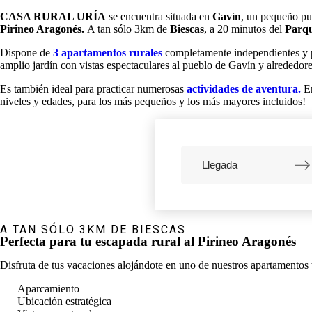
CASA RURAL URÍA
se encuentra situada en
Gavín
, un pequeño pu
Pirineo Aragonés.
A tan sólo 3km de
Biescas
, a 20 minutos del
Parqu
Dispone de
3 apartamentos rurales
completamente independientes y p
amplio jardín con vistas espectaculares al pueblo de Gavín y alrededor
Es también ideal para practicar numerosas
actividades de aventura.
E
niveles y edades, para los más pequeños y los más mayores incluidos!
Navigate
forward
to
interact
with
A TAN SÓLO 3KM DE BIESCAS
the
Perfecta para tu escapada rural al Pirineo Aragonés
calendar
and
select
Disfruta de tus vacaciones alojándote en uno de nuestros apartamentos
a
date.
Aparcamiento
Press
Ubicación estratégica
the