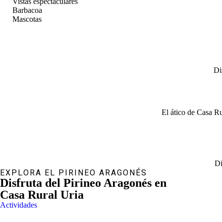
Vistas espectaculares
question
Barbacoa
mark
Mascotas
key
to
get
the
keyboard
shortcuts
Di
for
changing
dates.
El ático de Casa Ru
Di
EXPLORA EL PIRINEO ARAGONÉS
Disfruta del Pirineo Aragonés en
Casa Rural Uria
Actividades